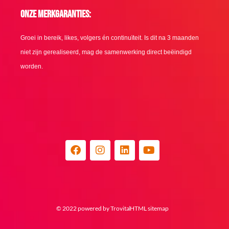
Onze merkgaranties:
Groei in bereik, likes, volgers én continuïteit. Is dit na 3 maanden
niet zijn gerealiseerd, mag de samenwerking direct beëindigd
worden.
F
I
L
Y
a
n
i
o
c
s
n
u
e
t
k
t
b
a
e
u
o
g
d
b
o
r
i
e
© 2022 powered by Trovita
HTML sitemap
k
a
n
m