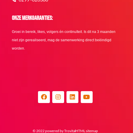
Onze merkgaranties:
Groei in bereik, likes, volgers én continuïteit. Is dit na 3 maanden
niet zijn gerealiseerd, mag de samenwerking direct beëindigd
worden.
F
I
L
Y
a
n
i
o
c
s
n
u
e
t
k
t
b
a
e
u
o
g
d
b
o
r
i
e
© 2022 powered by Trovita
HTML sitemap