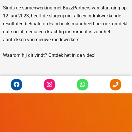
Sinds de samenwerking met BuzzPartners van start ging op
12 juni 2023, heeft de slagerij niet alleen indrukwekkende
resultaten behaald op Facebook, maar heeft het ook ontdekt
dat social media een krachtig instrument is voor het
aantrekken van nieuwe medewerkers.
Waarom hij dit vindt? Ontdek het in de video!
F
I
W
P
a
n
h
h
c
s
a
o
e
t
t
n
b
a
s
e
o
g
a
o
r
p
k
a
p
m