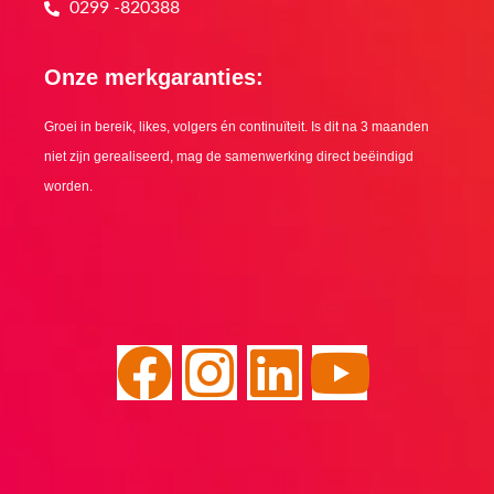
0299 -820388
Onze merkgaranties:
Groei in bereik, likes, volgers én continuïteit. Is dit na 3 maanden
niet zijn gerealiseerd, mag de samenwerking direct beëindigd
worden.
F
I
L
Y
a
n
i
o
c
s
n
u