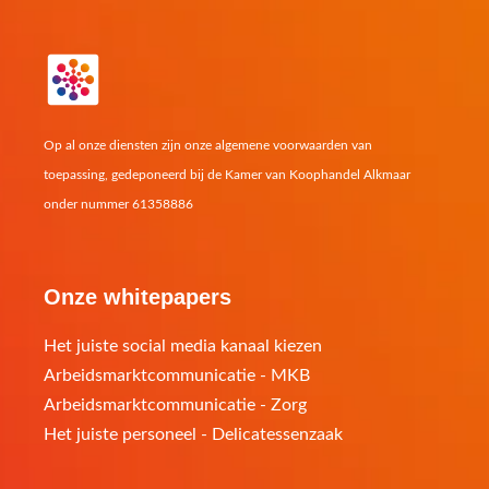
b
a
s
e
o
g
a
o
r
p
Op al onze diensten zijn onze algemene voorwaarden van
toepassing, gedeponeerd bij de Kamer van Koophandel Alkmaar
k
a
p
onder nummer 61358886
m
Onze whitepapers
Het juiste social media kanaal kiezen
Arbeidsmarktcommunicatie - MKB
Arbeidsmarktcommunicatie - Zorg
Het juiste personeel - Delicatessenzaak