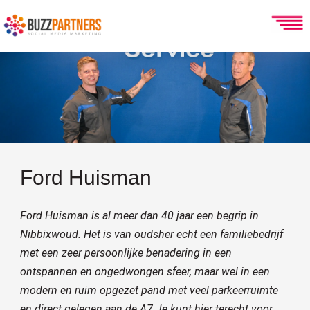
Ga
naar
de
inhoud
Ford Huisman
Ford Huisman is al meer dan 40 jaar een begrip in
Nibbixwoud. Het is van oudsher echt een familiebedrijf
met een zeer persoonlijke benadering in een
ontspannen en ongedwongen sfeer, maar wel in een
modern en ruim opgezet pand met veel parkeerruimte
en direct gelegen aan de A7.Je kunt hier terecht voor