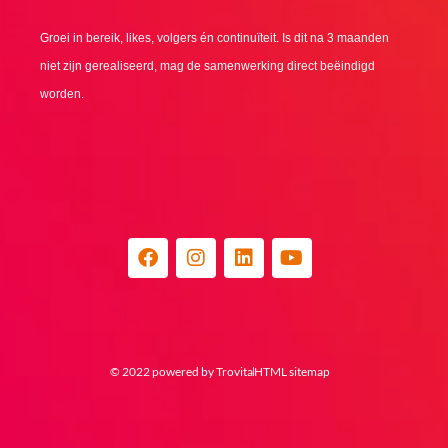
Groei in bereik, likes, volgers én continuïteit. Is dit na 3 maanden
niet zijn gerealiseerd, mag de samenwerking direct beëindigd
worden.
F
I
L
Y
a
n
i
o
c
s
n
u
e
t
k
t
b
a
e
u
o
g
d
b
o
r
i
e
© 2022 powered by Trovita
HTML sitemap
k
a
n
m