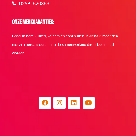
0299 -820388
Onze merkgaranties:
Groei in bereik, likes, volgers én continuïteit. Is dit na 3 maanden
niet zijn gerealiseerd, mag de samenwerking direct beëindigd
worden.
F
I
L
Y
a
n
i
o
c
s
n
u
e
t
k
t
b
a
e
u
o
g
d
b
o
r
i
e