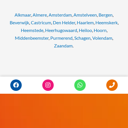
Alkmaar
,
Almere
,
Amsterdam
,
Amstelveen
,
Bergen
,
Beverwijk
,
Castricum
,
Den Helder
,
Haarlem
,
Heemskerk
,
Heemstede
,
Heerhugowaard
,
Heiloo
,
Hoorn
,
Middenbeemster
,
Purmerend
,
Schagen
,
Volendam
,
Zaandam
.
F
I
W
P
a
n
h
h
c
s
a
o
e
t
t
n
b
a
s
e
o
g
a
o
r
p
k
a
p
m