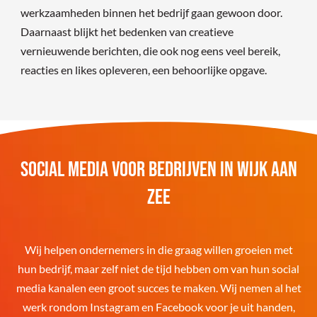
werkzaamheden binnen het bedrijf gaan gewoon door.
Daarnaast blijkt het bedenken van creatieve
vernieuwende berichten, die ook nog eens veel bereik,
reacties en likes opleveren, een behoorlijke opgave.
Social media voor bedrijven in Wijk aan
Zee
Wij helpen ondernemers in die graag willen groeien met
hun bedrijf, maar zelf niet de tijd hebben om van hun social
media kanalen een groot succes te maken. Wij nemen al het
werk rondom Instagram en Facebook voor je uit handen,