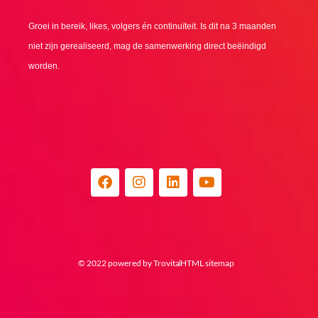
Groei in bereik, likes, volgers én continuïteit. Is dit na 3 maanden
niet zijn gerealiseerd, mag de samenwerking direct beëindigd
worden.
F
I
L
Y
a
n
i
o
c
s
n
u
e
t
k
t
b
a
e
u
o
g
d
b
o
r
i
e
© 2022 powered by Trovita
HTML sitemap
k
a
n
m