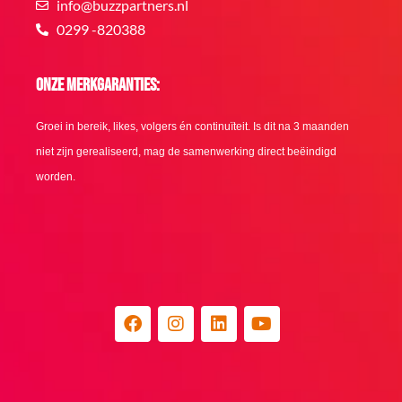
info@buzzpartners.nl
0299 -820388
Onze merkgaranties:
Groei in bereik, likes, volgers én continuïteit. Is dit na 3 maanden
niet zijn gerealiseerd, mag de samenwerking direct beëindigd
worden.
F
I
L
Y
a
n
i
o
c
s
n
u
e
t
k
t
b
a
e
u