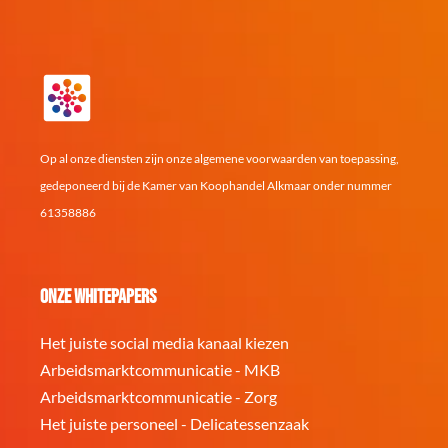
k
a
p
m
Op al onze diensten zijn onze algemene voorwaarden van toepassing,
gedeponeerd bij de Kamer van Koophandel Alkmaar onder nummer
61358886
Onze whitepapers
Het juiste social media kanaal kiezen
Arbeidsmarktcommunicatie - MKB
Arbeidsmarktcommunicatie - Zorg
Het juiste personeel - Delicatessenzaak