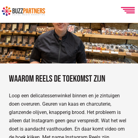
Ga
naar
de
inhoud
Waarom reels de toekomst zijn
Loop een delicatessenwinkel binnen en je zintuigen
doen overuren. Geuren van kaas en charcuterie,
glanzende olijven, knapperig brood. Het probleem is
alleen dat Instagram geen geur verspreidt. Wat het wel
doet is aandacht vasthouden. En daar komt video om
de hoek kijken. Met name Instagram Reels zijn