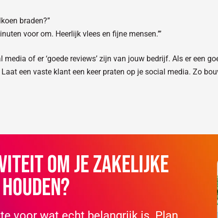
alkoen braden?”
nuten voor om. Heerlijk vlees en fijne mensen.’”
l media of er ‘goede reviews’ zijn van jouw bedrijf. Als er een 
s. Laat een vaste klant een keer praten op je social media. Zo bou
viteit om je zakelijke
e houden?
e voor wat echt belangrijk is. Plan