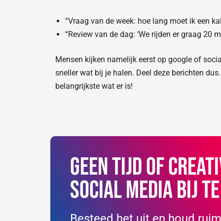
“Vraag van de week: hoe lang moet ik een k
“Review van de dag: ‘We rijden er graag 20 mi
Mensen kijken namelijk eerst op google of socia
sneller wat bij je halen. Deel deze berichten du
belangrijkste wat er is!
Geen tijd of creati
social media bij t
Besteed het uit en houd ruimt