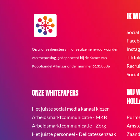
Ik wil
Social
Faceb
Insta
Op al onze diensten zijn onze algemene voorwaarden
TikTo
van toepassing, gedeponeerd bij de Kamer van
Recru
Koophandel Alkmaar onder nummer 61358886
Social
Wij 
Onze whitepapers
Holl
Het juiste social media kanaal kiezen
Arbeidsmarktcommunicatie - MKB
Purm
Arbeidsmarktcommunicatie - Zorg
Amst
Het juiste personeel - Delicatessenzaak
Zaan