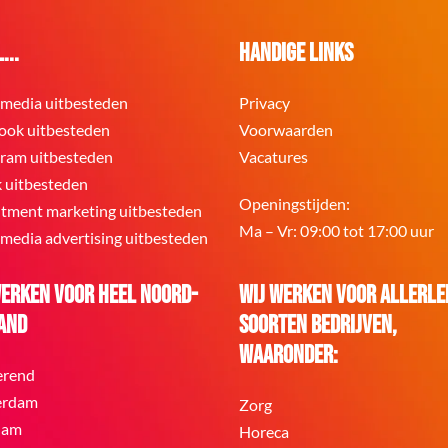
...
Handige links
 media uitbesteden
Privacy
ook uitbesteden
Voorwaarden
gram uitbesteden
Vacatures
k uitbesteden
Openingstijden:
itment marketing uitbesteden
Ma – Vr: 09:00 tot 17:00 uur
 media advertising uitbesteden
werken voor heel Noord-
Wij werken voor allerle
and
soorten bedrijven,
waaronder:
erend
erdam
Zorg
dam
Horeca