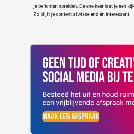
je berichten spreiden. De ene keer laat je een ki
Zo blijft je content afwisselend én interessant.
Geen tijd of creati
social media bij t
Besteed het uit en houd ruimt
een vrijblijvende afspraak m
Maak een afspraak