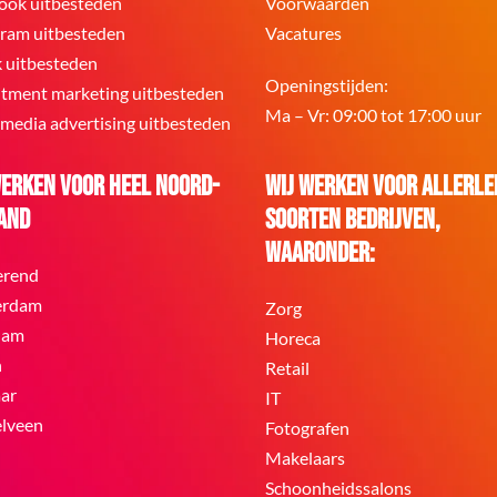
ook uitbesteden
Voorwaarden
gram uitbesteden
Vacatures
k uitbesteden
Openingstijden:
itment marketing uitbesteden
Ma – Vr: 09:00 tot 17:00 uur
 media advertising uitbesteden
werken voor heel Noord-
Wij werken voor allerle
and
soorten bedrijven,
waaronder:
erend
erdam
Zorg
dam
Horeca
n
Retail
ar
IT
lveen
Fotografen
Makelaars
Schoonheidssalons