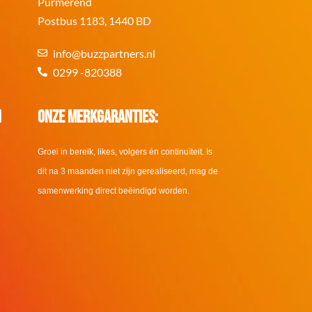
Purmerend
Postbus 1183, 1440 BD
info@buzzpartners.nl
0299 -820388
i
Onze merkgaranties:
Groei in bereik, likes, volgers én continuïteit. Is
dit na 3 maanden niet zijn gerealiseerd, mag de
samenwerking direct beëindigd worden.