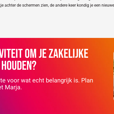
jkje achter de schermen zien, de andere keer kondig je een nieuwe
viteit om je zakelijke
e houden?
e voor wat echt belangrijk is. Plan
et Marja.