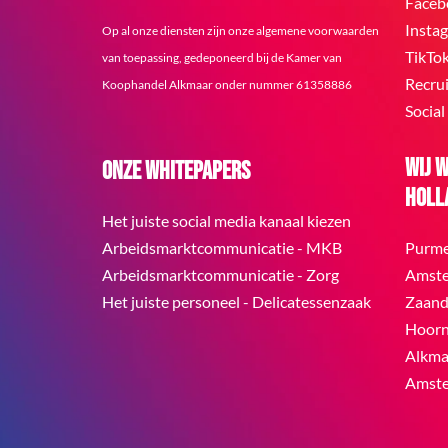
Faceb
Insta
Op al onze diensten zijn onze algemene voorwaarden
TikTo
van toepassing, gedeponeerd bij de Kamer van
Recru
Koophandel Alkmaar onder nummer 61358886
Social
Wij 
Onze whitepapers
Holl
Het juiste social media kanaal kiezen
Arbeidsmarktcommunicatie - MKB
Purm
Arbeidsmarktcommunicatie - Zorg
Amst
Het juiste personeel - Delicatessenzaak
Zaan
Hoor
Alkma
Amste