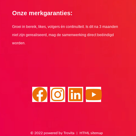
Onze merkgaranties:
Groei in bereik, likes, volgers én continuïteit. Is dit na 3 maanden
niet zijn gerealiseerd, mag de samenwerking direct beëindigd
worden.
F
I
L
Y
a
n
i
o
c
s
n
u
© 2022 powered by Trovita
HTML sitemap