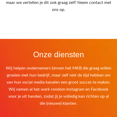
maar we vertellen je dit ook graag zelf! Neem contact met
ons op.
Onze diensten
Wij helpen ondernemers binnen het MKB die graag willen
groeien met hun bedrijf, maar zelf niet de tijd hebben om
van hun social media kanalen een groot succes te maken.
Wij nemen al het werk rondom Instagram en Facebook
voor je uit handen, zodat jij je volledig kan richten op al
die (nieuwe) klanten.