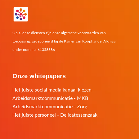
b
a
s
e
o
g
a
o
r
p
Op al onze diensten zijn onze algemene voorwaarden van
toepassing, gedeponeerd bij de Kamer van Koophandel Alkmaar
k
a
p
onder nummer 61358886
m
Onze whitepapers
Het juiste social media kanaal kiezen
Arbeidsmarktcommunicatie - MKB
Arbeidsmarktcommunicatie - Zorg
Het juiste personeel - Delicatessenzaak